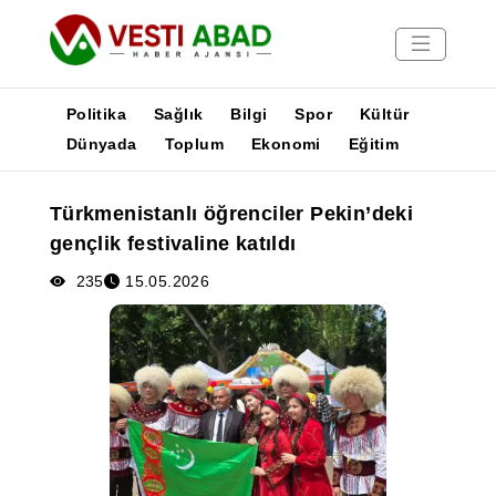
Politika
Sağlık
Bilgi
Spor
Kültür
Dünyada
Toplum
Ekonomi
Eğitim
Haberler
Türkmenistanlı öğrenciler Pekin’deki
Yayınlar
gençlik festivaline katıldı
Medya
Poster
235
15.05.2026