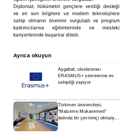
Diplomat, hükümetin gençlere verdiği desteği
ve en son bilgilere ve modern teknolojilere
sahip olmanın önemini vurguladı ve program
katılımcılarına eğitimlerinde ve mesleki
kariyerlerinde başarılar diledi.
Ayrıca okuyun
Aşgabat, uluslararası
ERASMUS+ seminerine ev
sahipliği yapıyor
Türkmen üniversitesi,
“Malzeme Mukavemeti”
dalında bir çevrimiçi olimpiyat
düzenledi