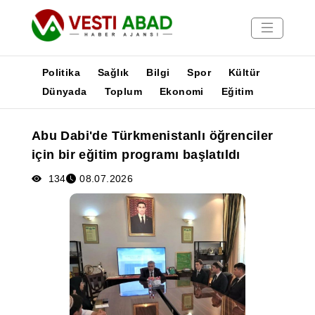
Politika
Sağlık
Bilgi
Spor
Kültür
Dünyada
Toplum
Ekonomi
Eğitim
Haberler
Abu Dabi'de Türkmenistanlı öğrenciler
Yayınlar
için bir eğitim programı başlatıldı
Medya
Poster
134
08.07.2026