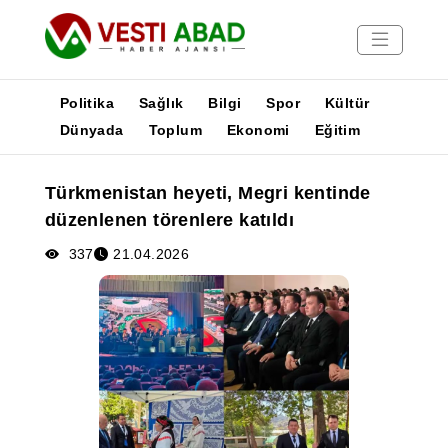
Politika
Sağlık
Bilgi
Spor
Kültür
Dünyada
Toplum
Ekonomi
Eğitim
Haberler
Türkmenistan heyeti, Megri kentinde
Yayınlar
düzenlenen törenlere katıldı
Medya
Poster
337
21.04.2026