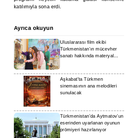
katılımıyla sona erdi.
Ayrıca okuyun
Uluslararası film ekibi
Türkmenistan'ın mücevher
sanatı hakkında materyal
hazırlıyor
Aşkabat'ta Türkmen
sinemasının ana melodileri
sunulacak
Türkmenistan'da Aytmatov'un
eserinden uyarlanan oyunun
prömiyeri hazırlanıyor