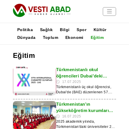
Politika
Sağlık
Bilgi
Spor
Kültür
Dünyada
Toplum
Ekonomi
Eğitim
Haberler
Eğitim
Yayınlar
Medya
Türkmenistanlı okul
Poster
öğrencileri Dubai'deki
Kimya Olimpiyatları'nda
17.07.2025
Türkmenistanlı üç okul öğrencisi,
başarılı bir performans
Dubai'de (BAE) düzenlenen 57.
sergiledi
Uluslararası Kimya
Olimpiyatları'nda ödül kazandı. Bu
Türkmenistan'ın
gelişme, Turkmenportal haber
yükseköğretim kurumları
sitesinde yer aldı. Türkmenistanlı
15.000'den fazla mezun
16.07.2025
katılımcılar iki gümüş ve bir bronz
2025 akademik yılında,
yetiştirdi
madalya kazandı. Gümüş
Türkmenistan'daki üniversiteler 297
madalyayı Diyar Dövletov ve