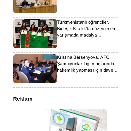
Ziyaret, Türkmenistan-Almanya
işbirliğinin geliştirilmesinde önemli
bir adım oldu ve bilim, eğitim ve
ekoloji alanlarında ortak projelerin
hayata geçirilmesi için zemin
Türkmenistanlı öğrenciler,
hazırladı.
Birleşik Krallık’ta düzenlenen
yarışmada madalya
kazandılar
Kristina Bersenyova, AFC
Şampiyonlar Ligi maçlarında
hakemlik yapması için davet
aldı
Reklam