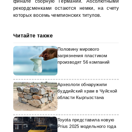
финале сборную Германии. Абсолютными
рекордсменками остаются немки, на счету
которых восемь чемпионских титулов.
Читайте также
Половину мирового
загрязнения пластиком
производят 56 компаний
Археологи обнаружили
буддийский храм в Чуйской
области Кыргызстана
Toyota представила новую
Prius 2025 модельного года