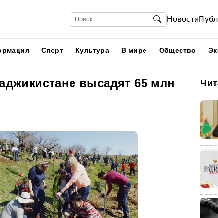
Новости
Публ
ормация
Спорт
Культура
В мире
Общество
Эк
Таджикистане высадят 65 млн
Чит