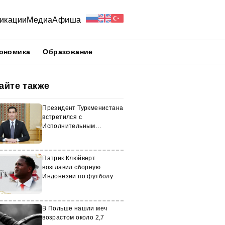
икации
Медиа
Афиша
ономика
Образование
айте также
Президент Туркменистана
встретился с
Исполнительным
директором ООН-Хабитат
Патрик Клюйверт
возглавил сборную
Индонезии по футболу
В Польше нашли меч
возрастом около 2,7