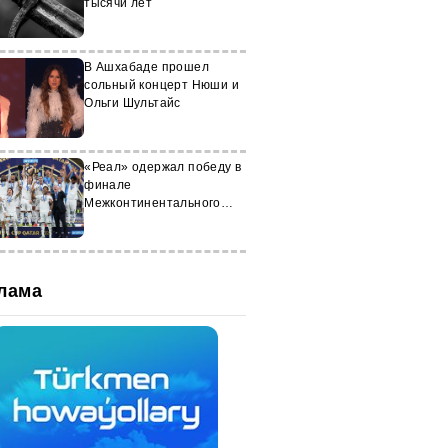
тысячи лет
В Ашхабаде прошел
сольный концерт Нюши и
Ольги Шультайс
«Реал» одержал победу в
финале
Межконтинентального
кубка 2024 года
лама