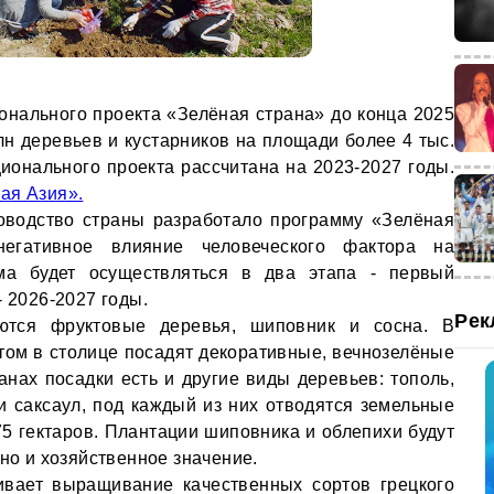
онального проекта «Зелёная страна» до конца 2025
лн деревьев и кустарников на площади более 4 тыс.
ионального проекта рассчитана на 2023-2027 годы.
ая Азия».
оводство страны разработало программу «Зелёная
егативное влияние человеческого фактора на
ма будет осуществляться в два этапа - первый
- 2026-2027 годы.
Рек
тся фруктовые деревья, шиповник и сосна. В
том в столице посадят декоративные, вечнозелёные
анах посадки есть и другие виды деревьев: тополь,
 и саксаул, под каждый из них отводятся земельные
75 гектаров. Плантации шиповника и облепихи будут
 но и хозяйственное значение.
ивает выращивание качественных сортов грецкого