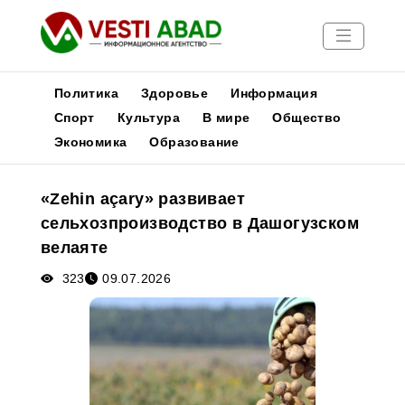
Политика
Здоровье
Информация
Спорт
Культура
В мире
Общество
Экономика
Образование
Новости
Публикации
«Zehin açary» развивает
Медиа
сельхозпроизводство в Дашогузском
Афиша
велаяте
323
09.07.2026