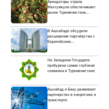
Арендаторы этрапа
Махтумкули обеспечивают
рынок Туркменистана
гранатами
В Ашхабаде обсудили
расширение партнёрства с
Европейским
инвестиционным банком
На Западном Готурдепе
пробурена самая глубокая
скважина в Туркменистане
Ашхабад и Баку развивают
партнерство в энергетике и
транспорте