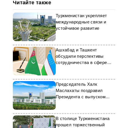
Читайте также
Туркменистан укрепляет
международные связи и
устойчивое развитие
Ашхабад и Ташкент
обсудили перспективы
сотрудничества в сфере
ТЭК
Председатель Халк
Маслахаты поздравил
Президента с выпуском
книги о Махтумкули
В столице Туркменистана
прошел торжественный