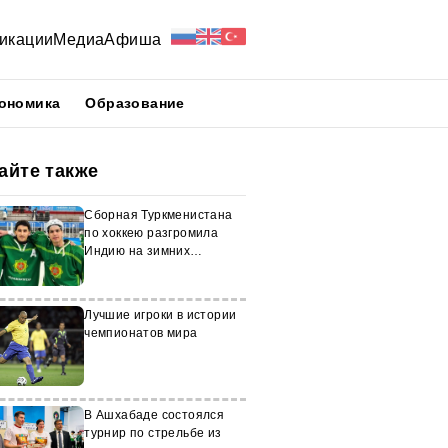
икации
Медиа
Афиша
ономика
Образование
айте также
Сборная Туркменистана
по хоккею разгромила
Индию на зимних
Азиатских играх
Лучшие игроки в истории
чемпионатов мира
В Ашхабаде состоялся
турнир по стрельбе из