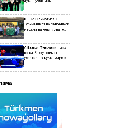
лука с участием
дипломатов
Юные шахматисты
Туркменистана завоевали
медали на чемпионате
Западной Азии
Сборная Туркменистана
по кикбоксу примет
участие на Кубке мира в
Турции
лама