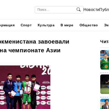
Новости
Публ
ормация
Спорт
Культура
В мире
Общество
Эк
кменистана завоевали
Чит
на чемпионате Азии