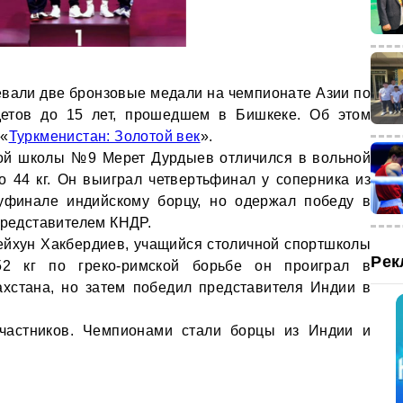
вали две бронзовые медали на чемпионате Азии по
детов до 15 лет, прошедшем в Бишкеке. Об этом
 «
Туркменистан: Золотой век
».
кой школы №9 Мерет Дурдыев отличился в вольной
о 44 кг. Он выиграл четвертьфинал у соперника из
уфинале индийскому борцу, но одержал победу в
представителем КНДР.
ейхун Хакбердиев, учащийся столичной спортшколы
Рек
2 кг по греко-римской борьбе он проиграл в
ахстана, но затем победил представителя Индии в
частников. Чемпионами стали борцы из Индии и