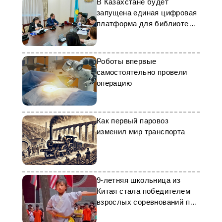
В Казахстане будет
запущена единая цифровая
платформа для библиотек в
пилотном режиме
Роботы впервые
самостоятельно провели
операцию
Как первый паровоз
изменил мир транспорта
9-летняя школьница из
Китая стала победителем
взрослых соревнований по
кунг-фу