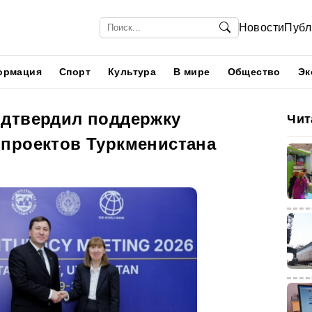
Новости
Публ
ормация
Спорт
Культура
В мире
Общество
Эк
дтвердил поддержку
Чит
проектов Туркменистана