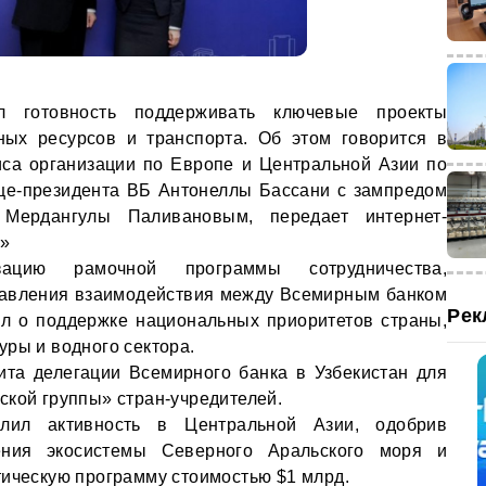
л готовность поддерживать ключевые проекты
ных ресурсов и транспорта. Об этом говорится в
са организации по Европе и Центральной Азии по
ице-президента ВБ Антонеллы Бассани с зампредом
 Мердангулы Паливановым, передает интернет-
»
ацию рамочной программы сотрудничества,
авления взаимодействия между Всемирным банком
Рек
ил о поддержке национальных приоритетов страны,
уры и водного сектора.
ита делегации Всемирного банка в Узбекистан для
ской группы» стран-учредителей.
лил активность в Центральной Азии, одобрив
ения экосистемы Северного Аральского моря и
тическую программу стоимостью $1 млрд.