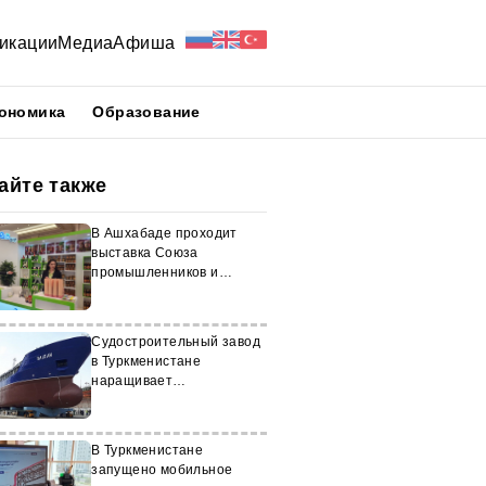
икации
Медиа
Афиша
ономика
Образование
айте также
В Ашхабаде проходит
выставка Союза
промышленников и
предпринимателей
Судостроительный завод
в Туркменистане
наращивает
производственные
мощности
В Туркменистане
запущено мобильное