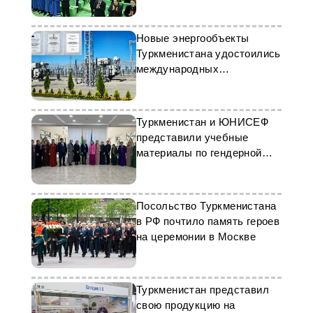
Новые энергообъекты
Туркменистана удостоились
международных
сертификатов
Туркменистан и ЮНИСЕФ
представили учебные
материалы по гендерной
педагогике
Посольство Туркменистана
в РФ почтило память героев
на церемонии в Москве
Туркменистан представил
свою продукцию на