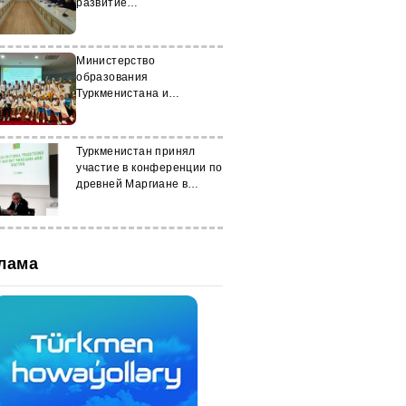
развитие
железнодорожного
сотрудничества
Министерство
образования
Туркменистана и
ЮНИСЕФ провели
мероприятие для детей
Туркменистан принял
участие в конференции по
древней Маргиане в
Швейцарии
лама