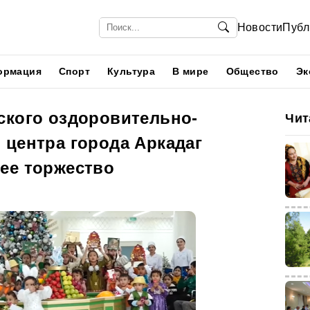
Новости
Публ
ормация
Спорт
Культура
В мире
Общество
Эк
ского оздоровительно-
Чит
 центра города Аркадаг
ее торжество