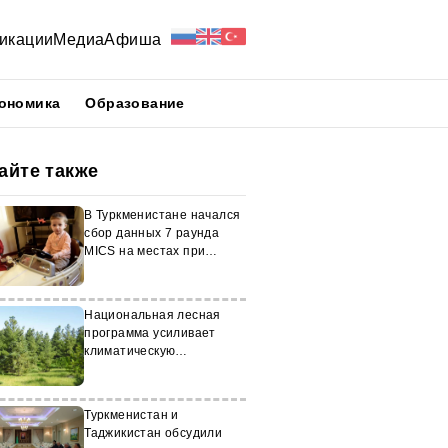
икации
Медиа
Афиша
ономика
Образование
айте также
В Туркменистане начался
сбор данных 7 раунда
MICS на местах при
поддержке ЮНИСЕФ и
ЮНФПА
Национальная лесная
программа усиливает
климатическую
устойчивость
Туркменистана
Туркменистан и
Таджикистан обсудили