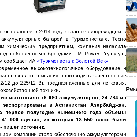
, основанное в 2014 году, стало первопроходцем в
 аккумуляторных батарей в Туркменистане. Тесно
ким химическим предприятием, компания наладила
под собственными брендами TM Power, Ýyldyrym,
ом сообщает ИА
«Туркменистан: Золотой Век»
.
современное высокотехнологичное оборудование и
рья позволяют компании производить качественные
/12 до 225/12 Вт, предназначенные для легковых,
Рек
кохозяйственной техники.
тие изготовило 76 680 аккумуляторов, 24 784 из
 экспортированы в Афганистан, Азербайджан,
а первое полугодие нынешнего года объемы
 41 900 единиц, из которых 18 550 также были
- пишет источник.
нием компании стало обеспечение аккумуляторами