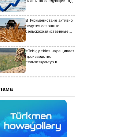
планы на следующий год
В Туркменистане активно
ведутся сезонные
сельскохозяйственные
кампании
«Tebigy ekin» наращивает
производство
сельхозкультур в
Лебапском велаяте
лама