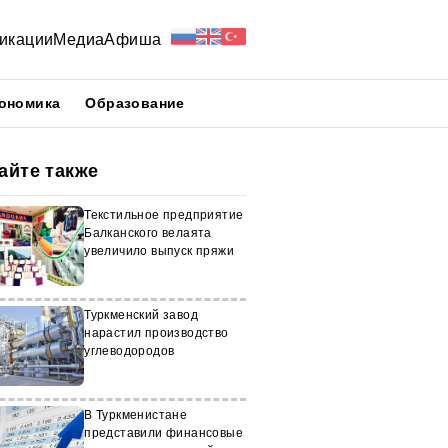
икации
Медиа
Афиша
ономика
Образование
айте также
Текстильное предприятие
Балканского велаята
увеличило выпуск пряжи
Туркменский завод
нарастил производство
углеводородов
В Туркменистане
представили финансовые