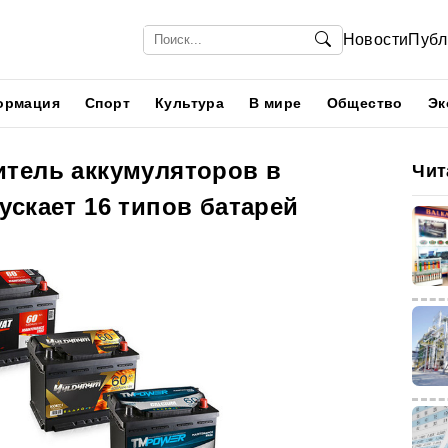
Новости
Публ
ормация
Спорт
Культура
В мире
Общество
Эк
тель аккумуляторов в
Чит
скает 16 типов батарей