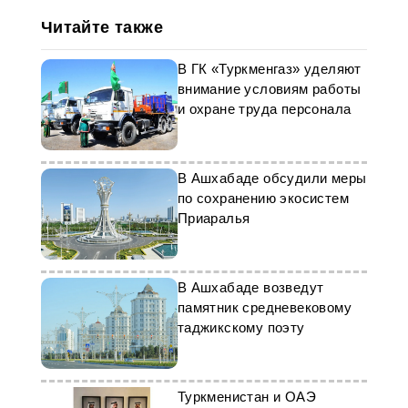
Читайте также
В ГК «Туркменгаз» уделяют
внимание условиям работы
и охране труда персонала
В Ашхабаде обсудили меры
по сохранению экосистем
Приаралья
В Ашхабаде возведут
памятник средневековому
таджикскому поэту
Туркменистан и ОАЭ