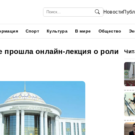
Новости
Публ
ормация
Спорт
Культура
В мире
Общество
Эк
е прошла онлайн-лекция о роли
Чит