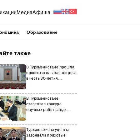
икации
Медиа
Афиша
ономика
Образование
айте также
В Туркменистане прошла
просветительская встреча
в честь 30-летия
нейтралитета
В Туркменистане
стартовал конкурс
научных работ среди
молодежи
Туркменские студенты
завоевали призовые