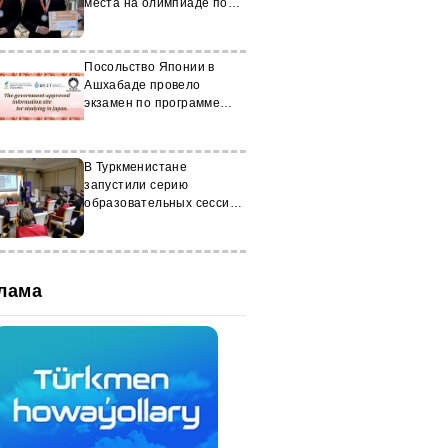
места на олимпиаде по
математике в Москве
Посольство Японии в
Ашхабаде провело
экзамен по программе
MEXT
В Туркменистане
запустили серию
образовательных сессий
TurkmenYouth4SDGs
лама