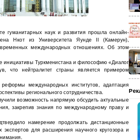
те гуманитарных наук и развития прошла онлайн-
ена Нкот из Университета Яунде II (Камерун),
временных международных отношениях. Об этом
ие инициативы Туркменистана и философию «Диалог
ув, что нейтралитет страны является примером
 реформы международных институтов, адаптация
Рек
рспективы регионального сотрудничества.
лучили возможность напрямую обсудить актуальные
ния, закрепив знания по международному праву и
одтвердило намерение продолжать дистанционные
х экспертов для расширения научного кругозора и
онимания.