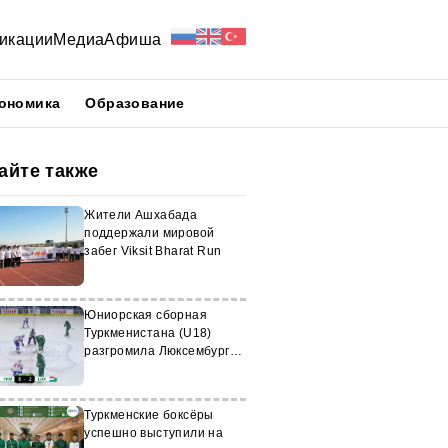
икации
Медиа
Афиша
ономика
Образование
айте также
Жители Ашхабада
поддержали мировой
забег Viksit Bharat Run
Юниорская сборная
Туркменистана (U18)
разгромила Люксембург
на ЧМ
Туркменские боксёры
успешно выступили на