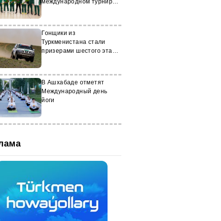
международном турнире в
Бангкоке
Гонщики из
Туркменистана стали
призерами шестого этапа
ралли «Шелковый путь»
В Ашхабаде отметят
Международный день
йоги
лама