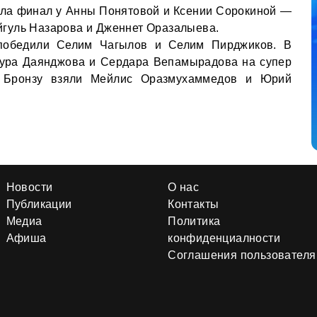
ла финал у Анны Понятовой и Ксении Сорокиной —
 Айгуль Назарова и Дженнет Оразалыева.
победили Селим Чагылов и Селим Пирджиков. В
нура Даянджова и Сердара Вепамырадова на супер
8. Бронзу взяли Мейлис Оразмухаммедов и Юрий
Новости
О нас
Публикации
Контакты
Медиа
Политика
Афиша
конфиденциалности
Соглашения пользователя