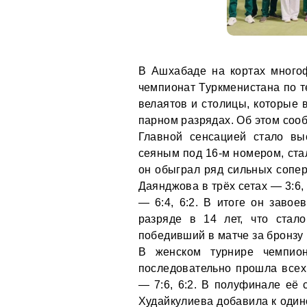
В Ашхабаде на кортах много
чемпионат Туркменистана по т
велаятов и столицы, которые 
парном разрядах. Об этом сооб
Главной сенсацией стало вы
сеяным под 16-м номером, ста
он обыграл ряд сильных сопе
Даянджова в трёх сетах — 3:6,
— 6:4, 6:2. В итоге он заво
разряде в 14 лет, что стал
победивший в матче за бронзу
В женском турнире чемпион
последовательно прошла все
— 7:6, 6:2. В полуфинале её 
Худайкулиева добавила к одино