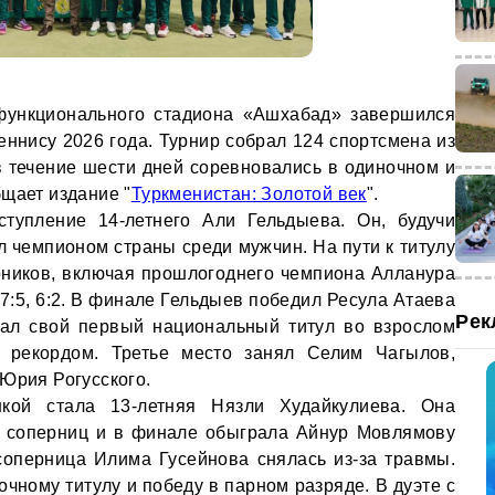
функционального стадиона «Ашхабад» завершился
еннису 2026 года. Турнир собрал 124 спортсмена из
в течение шести дней соревновались в одиночном и
щает издание "
Туркменистан: Золотой век
".
ступление 14-летнего Али Гельдыева. Он, будучи
л чемпионом страны среди мужчин. На пути к титулу
рников, включая прошлогоднего чемпиона Алланура
 7:5, 6:2. В финале Гельдыев победил Ресула Атаева
Рек
евал свой первый национальный титул во взрослом
о рекордом. Третье место занял Селим Чагылов,
 Юрия Рогусского.
кой стала 13-летняя Нязли Худайкулиева. Она
х соперниц и в финале обыграла Айнур Мовлямову
соперница Илима Гусейнова снялась из-за травмы.
чному титулу и победу в парном разряде. В дуэте с