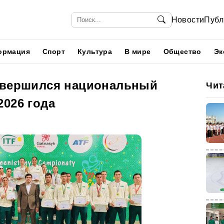
Новости
Публ
ормация
Спорт
Культура
В мире
Общество
Эк
авершился национальный
Чит
2026 года