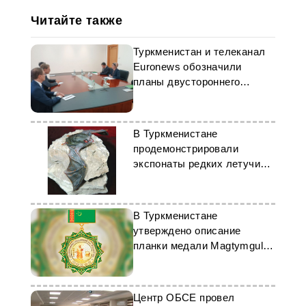
Читайте также
Туркменистан и телеканал
Euronews обозначили
планы двустороннего
сотрудничества
В Туркменистане
продемонстрировали
экспонаты редких летучих
мышей
В Туркменистане
утверждено описание
планки медали Magtymguly
Pyragynyň 300 ýyllygyna
Центр ОБСЕ провел