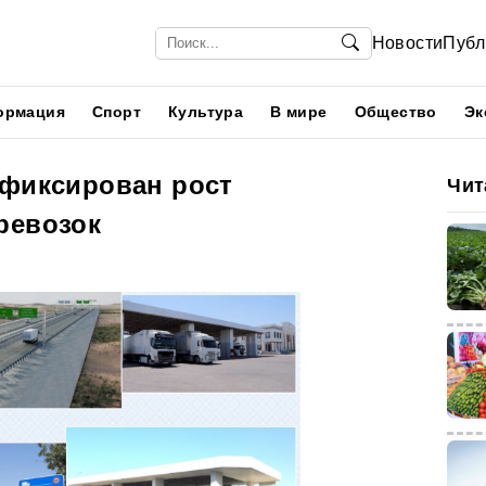
Новости
Публ
ормация
Спорт
Культура
В мире
Общество
Эк
афиксирован рост
Чит
ревозок