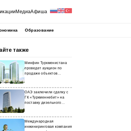
икации
Медиа
Афиша
ономика
Образование
айте также
Минфин Туркменистана
проведет аукцион по
продаже объектов
госсобственности
ОАЭ заключили сделку с
ГК «Туркменнебит» на
поставку дизельного
топлива
Международная
инжиниринговая компания