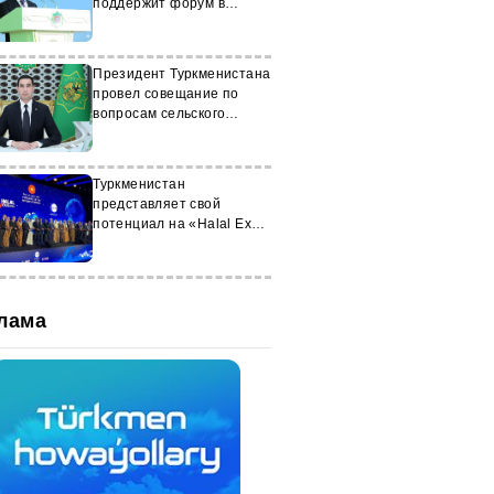
поддержит форум в
Ашхабаде
Президент Туркменистана
провел совещание по
вопросам сельского
хозяйства
Туркменистан
представляет свой
потенциал на «Halal Expo
2025» в Стамбуле
лама