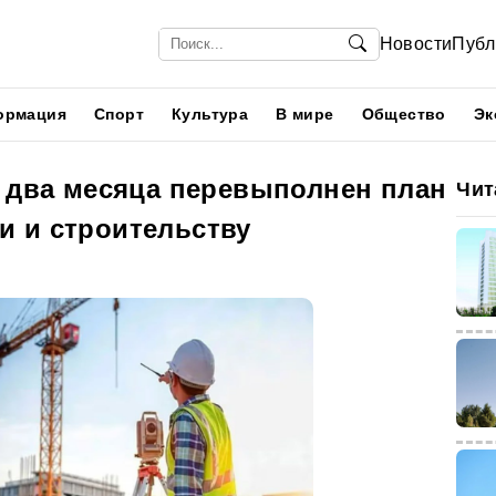
Новости
Публ
ормация
Спорт
Культура
В мире
Общество
Эк
а два месяца перевыполнен план
Чит
 и строительству