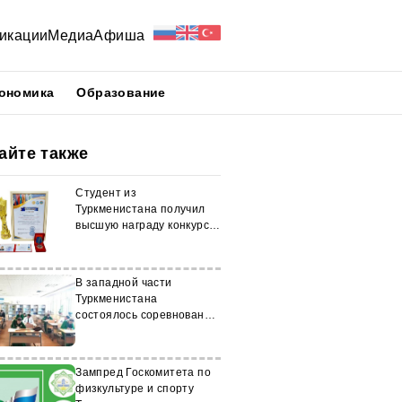
икации
Медиа
Афиша
ономика
Образование
айте также
Студент из
Туркменистана получил
высшую награду конкурса
«Лучший студент СНГ»
В западной части
Туркменистана
состоялось соревнование
по стихосложению
Зампред Госкомитета по
физкультуре и спорту