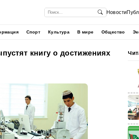
Новости
Публ
ормация
Спорт
Культура
В мире
Общество
Эк
пустят книгу о достижениях
Чит