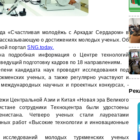
ода «Счастливая молодёжь с Аркадаг Сердаром» в
 рассказывающую о достижениях молодых ученых. Об
ной портал
SNG.today.
ена подробная информация о Центре технологий
 ведущий подготовку кадров по 18 направлениям.
епени кандидата наук проводят исследования под
кменских ученых, а также регулярно участвуют и
международных научных и проектных конкурсах, -
Рек
ежи Центральной Азии и Китая «Новая эра Великого
истане сотрудники Техноцентра были удостоены
енистана. Четверо ученых стали лауреатами
чных работ «Высокие технологии и инновационные
 исследований молодых туркменских ученых