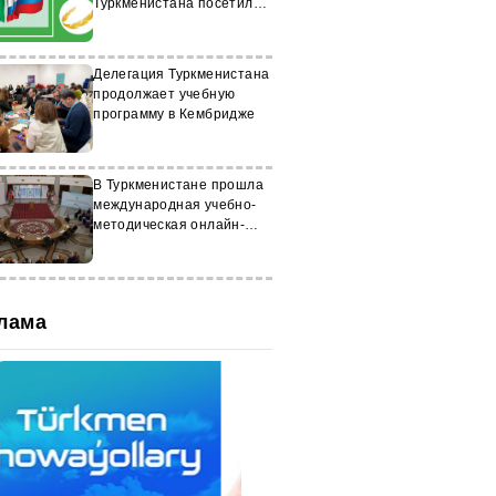
Туркменистана посетил
российский вуз
Делегация Туркменистана
продолжает учебную
программу в Кембридже
В Туркменистане прошла
международная учебно-
методическая онлайн-
конференция
лама