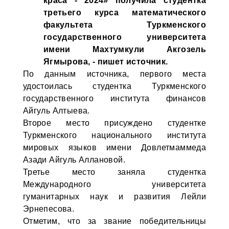
краса - 2024» получила студентка
третьего курса математического
факультета Туркменского
государственного университета
имени Махтумкули Акгозель
Ягмырова, - пишет источник.
По данным источника, первого места
удостоилась студентка Туркменского
государственного института финансов
Айгуль Алтыева.
Второе место присуждено студентке
Туркменского национального института
мировых языков имени Довлетмаммеда
Азади Айгуль Аллановой.
Третье место заняла студентка
Международного университета
гуманитарных наук и развития Лейли
Эрнепесова.
Отметим, что за звание победительницы