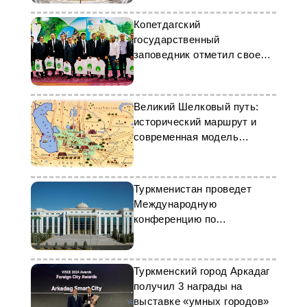
Копетдагский
государственный
заповедник отметил свое
48-летие
Великий Шелковый путь:
исторический маршрут и
современная модель
развития
Туркменистан проведет
Международную
конференцию по
технологиям умного города
Туркменский город Аркадаг
получил 3 награды на
выставке «умных городов»