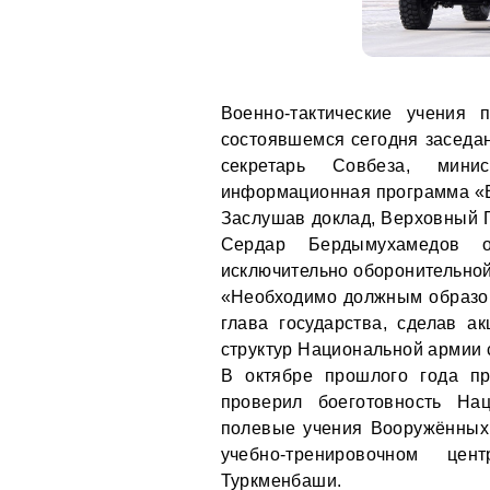
Военно-тактические учения 
состоявшемся сегодня заседан
секретарь Совбеза, мини
информационная программа «В
Заслушав доклад, Верховный
Сердар Бердымухамедов о
исключительно оборонительной
«Необходимо должным образом
глава государства, сделав а
структур Национальной армии 
В октябре прошлого года п
проверил боеготовность На
полевые учения Вооружённых
учебно-тренировочном це
Туркменбаши.