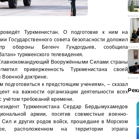
проведёт Туркменистан. О подготовке к ним на
ии Государственного совета безопасности доложил
стр обороны Бегенч Гундогдыев, сообщила
атан» туркменского телевидения.
 Главнокомандующий Вооружёнными Силами страны
тметил приверженность Туркменистана своей
 Военной доктрине.
 подготовиться к предстоящим учениям», – сказал
Рек
кцент на важности организации деятельности всех
с учётом требований времени.
резидент Туркменистана Сердар Бердымухамедов
циональной армии, посетив совместные военно-
 Сил и других родов войск, прошедшие в Морском
нтре, расположенном на территории этрапа