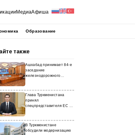
икации
Медиа
Афиша
ономика
Образование
айте также
Ашхабад принимает 84-е
заседание
железнодорожного
Совета СНГ
Глава Туркменистана
принял
спецпредставителя ЕС по
Центральной Азии
В Туркменистане
обсудили модернизацию