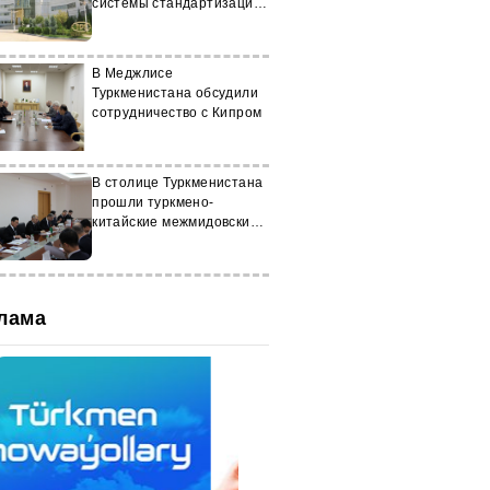
системы стандартизации
и контроля качества
В Меджлисе
Туркменистана обсудили
сотрудничество с Кипром
В столице Туркменистана
прошли туркмено-
китайские межмидовские
консультации
лама