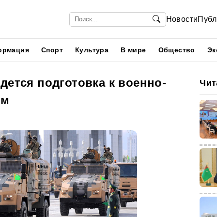
Новости
Публ
ормация
Спорт
Культура
В мире
Общество
Эк
дется подготовка к военно-
Чит
ям