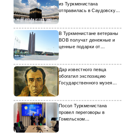
из Туркменистана
отправилась в Саудовскую
Аравию для совершения
хаджа
В Туркменистане ветераны
ВОВ получат денежные и
ценные подарки от
президента
Дар известного певца
обогатил экспозицию
Государственного музея
Туркменистана
Посол Туркменистана
провел переговоры в
Гомельском
государственном
университете