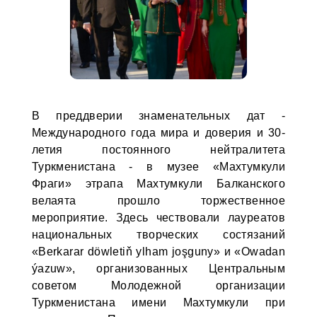
В преддверии знаменательных дат -
Международного года мира и доверия и 30-
летия постоянного нейтралитета
Туркменистана - в музее «Махтумкули
Фраги» этрапа Махтумкули Балканского
велаята прошло торжественное
мероприятие. Здесь чествовали лауреатов
национальных творческих состязаний
«Berkarar döwletiň ylham joşguny» и «Owadan
ýazuw», организованных Центральным
советом Молодежной организации
Туркменистана имени Махтумкули при