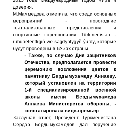
2025 года Международным годом мира и
доверия.
М.Маммедова отметила, что среди основных
мероприятий - новогодние
театрализованные представления и
спортивные соревнования Türkmenistan -
ruhubelentligiň we sagdynlygyň ýurdy, которые
будут проведены в ВУЗах страны.
- Также, по случаю Дня защитников
Отечества, предполагается провести
церемонию возложения цветов к
памятнику Бердымухамеду Аннаеву,
который установлен на территории
1-й специализированной военной
школы имени Бердымухамеда
Аннаева Министерства обороны, -
констатировала вице-премьер.
Заслушав отчёт, Президент Туркменистана
Сердар Бердымухамедов дал поручение