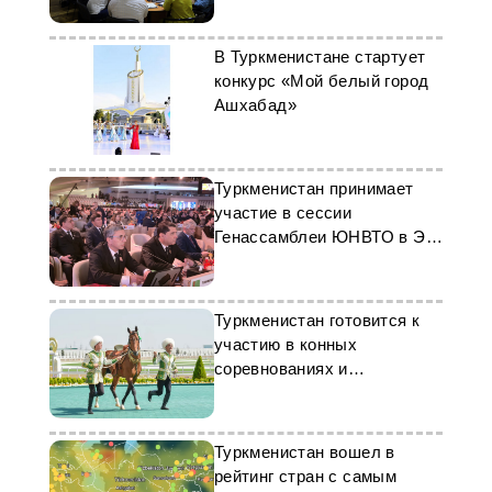
В Туркменистане стартует
конкурс «Мой белый город
Ашхабад»
Туркменистан принимает
участие в сессии
Генассамблеи ЮНВТО в Эр-
Рияде
Туркменистан готовится к
участию в конных
соревнованиях и
конференции в Узбекистане
Туркменистан вошел в
рейтинг стран с самым