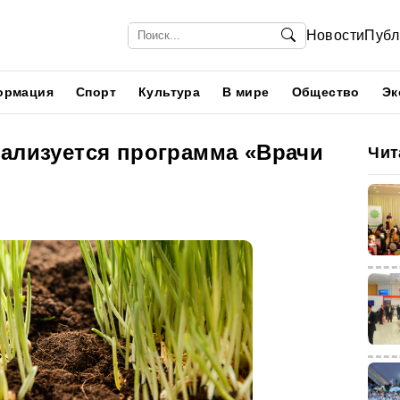
Новости
Публ
ормация
Спорт
Культура
В мире
Общество
Эк
еализуется программа «Врачи
Чит