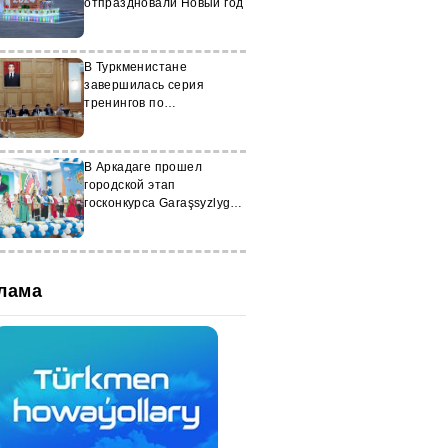
отпраздновали Новый год
В Туркменистане
завершилась серия
тренингов по
кадастровому учету земли
В Аркадаге прошел
городской этап
госконкурса Garaşsyzlygyň
merjen däneleri
лама