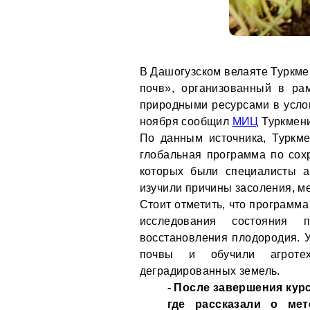
В Дашогузском велаяте Туркме
почв», организованный в ра
природными ресурсами в услов
ноября сообщил
МИЦ
Туркмени
По данным источника, Туркмен
глобальная программа по сохр
которых были специалисты а
изучили причины засоления, м
Стоит отметить, что программа
исследования состояния 
восстановления плодородия. 
почвы и обучили агротех
деградированных земель.
- После завершения кур
где рассказали о ме