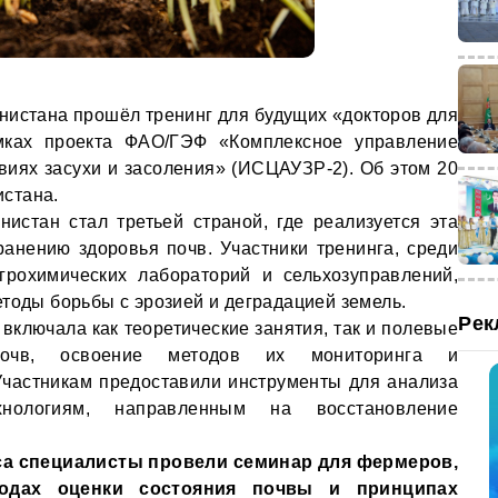
нистана прошёл тренинг для будущих «докторов для
мках проекта ФАО/ГЭФ «Комплексное управление
иях засухи и засоления» (ИСЦАУЗР-2). Об этом 20
стана.
истан стал третьей страной, где реализуется эта
анению здоровья почв. Участники тренинга, среди
грохимических лабораторий и сельхозуправлений,
етоды борьбы с эрозией и деградацией земель.
Рек
 включала как теоретические занятия, так и полевые
почв, освоение методов их мониторинга и
Участникам предоставили инструменты для анализа
нологиям, направленным на восстановление
са специалисты провели семинар для фермеров,
тодах оценки состояния почвы и принципах