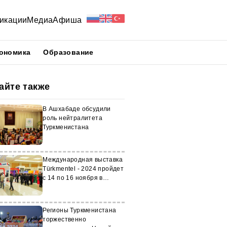
икации
Медиа
Афиша
ономика
Образование
айте также
В Ашхабаде обсудили
роль нейтралитета
Туркменистана
Международная выставка
Türkmentel - 2024 пройдет
с 14 по 16 ноября в
Ашхабаде
Регионы Туркменистана
торжественно