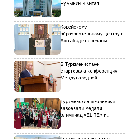
Румынии и Китая
Корейскому
образовательному центру в
Ашхабаде переданы
учебные пособия
В Туркменистане
стартовала конференция
Международной
ассоциации TESOL
Туркменские школьники
завоевали медали
олимпиад «ELITE» и
«MathXCEL»
Туркменский институт