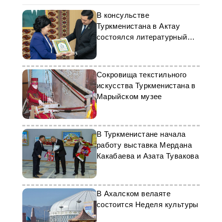
В консульстве
Туркменистана в Актау
состоялся литературный
вечер Махтумкули
Сокровища текстильного
искусства Туркменистана в
Марыйском музее
В Туркменистане начала
работу выставка Мердана
Какабаева и Азата Тувакова
В Ахалском велаяте
состоится Неделя культуры