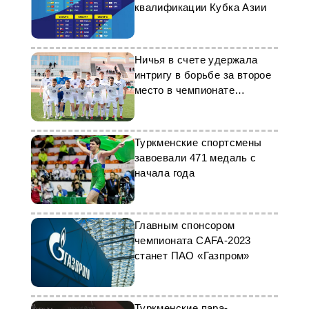
квалификации Кубка Азии
Ничья в счете удержала
интригу в борьбе за второе
место в чемпионате
Туркменистана
Туркменские спортсмены
завоевали 471 медаль с
начала года
Главным спонсором
чемпионата CAFA-2023
станет ПАО «Газпром»
Туркменские пара-