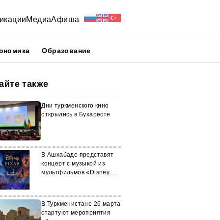
икации
Медиа
Афиша
ономика
Образование
айте также
Дни туркменского кино
открылись в Бухаресте
В Ашхабаде представят
концерт с музыкой из
мультфильмов «Disney &
Pixar»
В Туркменистане 26 марта
стартуют мероприятия