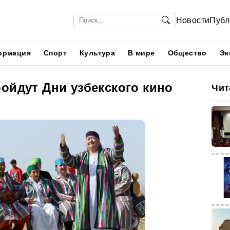
Новости
Публ
ормация
Спорт
Культура
В мире
Общество
Эк
ойдут Дни узбекского кино
Чит