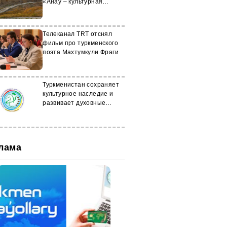
«Анау – культурная
столица тюркского мира»
Телеканал TRT отснял
фильм про туркменского
поэта Махтумкули Фраги
Туркменистан сохраняет
культурное наследие и
развивает духовные
ценности
лама