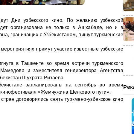
дут Дни узбекского кино. По желанию узбекской
удет организована не только в Ашхабаде, но и в
ана, граничащих с Узбекистаном, пишут туркменские
х мероприятиях примут участие известные узбекские
игнута в Ташкенте во время встречи туркменского
 Мамедова и заместителя гендиректора Агентства
бекистан Шухрата Ризаева.
бекистане запланированы на сентябрь во время
Рек
 кинофестиваля «Жемчужина Шелкового пути».
стран договорились снять туркмено-узбекское кино