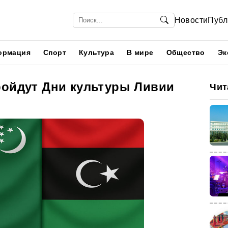
Новости
Публ
ормация
Спорт
Культура
В мире
Общество
Эк
ройдут Дни культуры Ливии
Чит