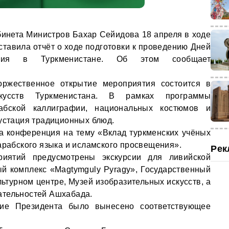
инета Министров Бахар Сейидова 18 апреля в ходе
ставила отчёт о ходе подготовки к проведению Дней
ивия в Туркменистане. Об этом сообщает
оржественное открытие мероприятия состоится в
скусств Туркменистана. В рамках программы
абской каллиграфии, национальных костюмов и
густация традиционных блюд.
на конференция на тему «Вклад туркменских учёных
арабского языка и исламского просвещения».
Рек
риятий предусмотрены экскурсии для ливийской
ый комплекс «Magtymguly Pyragy», Государственный
ьтурном центре, Музей изобразительных искусств, а
ательностей Ашхабада.
ние Президента было вынесено соответствующее