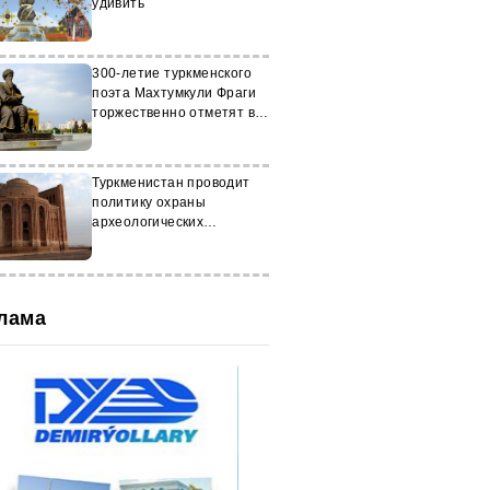
удивить
300-летие туркменского
поэта Махтумкули Фраги
торжественно отметят в
странах Содружества
Туркменистан проводит
политику охраны
археологических
достопримечательностей
лама