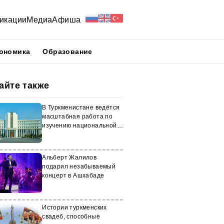
икации
Медиа
Афиша
ономика
Образование
айте также
В Туркменистане ведётся
масштабная работа по
изучению национальной
культуры
Альберт Жалилов
подарил незабываемый
концерт в Ашхабаде
Истории туркменских
свадеб, способные