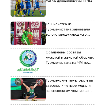
гол за душанбинский ЦСКА
Теннисистка из
Туркменистана завоевала
золото международного
турнира в Катаре
Объявлены составы
мужской и женской сборных
Туркменистана на ЧМ по
курашу в Ашхабаде
Туркменские тяжелоатлеты
завоевали четыре медали
на юношеском чемпионате
мира в Перу