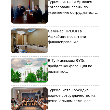
Туркменистан и Армения
согласовали планы по
укреплению сотрудничества
в сфере искусства
Семинар ПРООН в
Ашхабаде посвятили
финансированию
природоохранных проектов
В Туркменском ВУЗе
пройдет конференция по
развитию
агропромышленности
Туркменистан обсудил
водное сотрудничество на
региональном семинаре