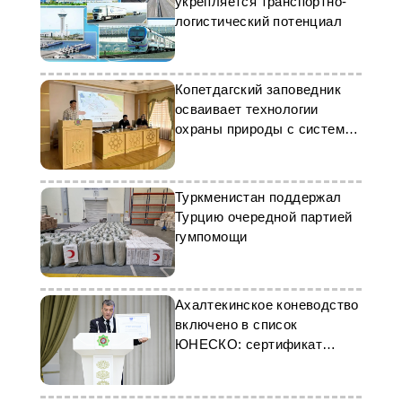
укрепляется транспортно-
логистический потенциал
Копетдагский заповедник
осваивает технологии
охраны природы с системой
SMART
Туркменистан поддержал
Турцию очередной партией
гумпомощи
Ахалтекинское коневодство
включено в список
ЮНЕСКО: сертификат
вручен в Аркадаге