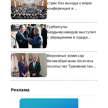
стран без выхода к морю:
конференция в
Туркменистане
Гурбангулы
Бердымухамедов выступил
с обращением в городе
Казань
Верховных комиссар
Великобритании посетила
посольство Туркменистана
в Пакистане
Реклама