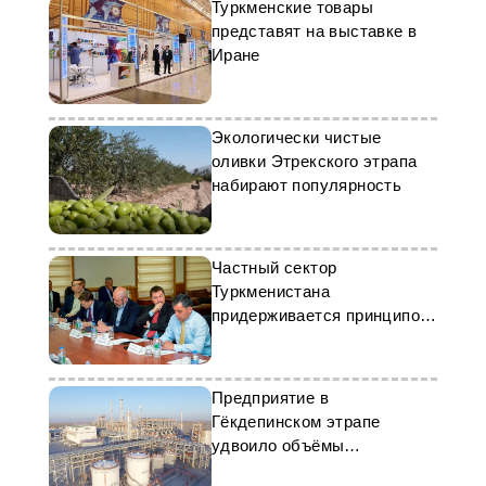
Туркменские товары
представят на выставке в
Иране
Экологически чистые
оливки Этрекского этрапа
набирают популярность
Частный сектор
Туркменистана
придерживается принципов
ЦУР
Предприятие в
Гёкдепинском этрапе
удвоило объёмы
производства бензина