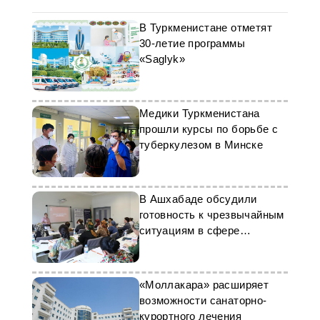
В Туркменистане отметят
30-летие программы
«Saglyk»
Медики Туркменистана
прошли курсы по борьбе с
туберкулезом в Минске
В Ашхабаде обсудили
готовность к чрезвычайным
ситуациям в сфере
здравоохранения
«Моллакара» расширяет
возможности санаторно-
курортного лечения