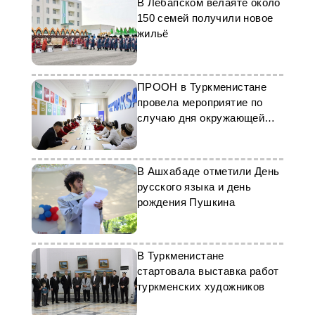
В Лебапском велаяте около
150 семей получили новое
жильё
ПРООН в Туркменистане
провела мероприятие по
случаю дня окружающей
среды
В Ашхабаде отметили День
русского языка и день
рождения Пушкина
В Туркменистане
стартовала выставка работ
туркменских художников