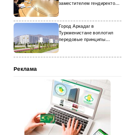
заместителем гендиректора
«ТАСС» Михаилом
Гусманом
Город Аркадаг в
Туркменистане воплотил
передовые принципы
высокотехнологичного
строительства
Реклама