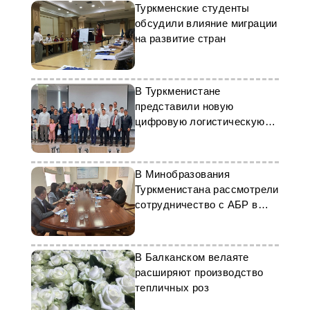
Туркменские студенты
обсудили влияние миграции
на развитие стран
В Туркменистане
представили новую
цифровую логистическую
платформу «TEX»
В Минобразования
Туркменистана рассмотрели
сотрудничество с АБР в
рамках CAREC
В Балканском велаяте
расширяют производство
тепличных роз