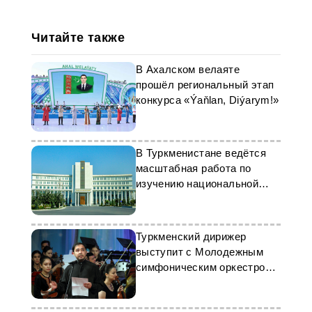
Читайте также
В Ахалском велаяте
прошёл региональный этап
конкурса «Ýaňlan, Diýarym!»
В Туркменистане ведётся
масштабная работа по
изучению национальной
культуры
Туркменский дирижер
выступит с Молодежным
симфоническим оркестром
СНГ в Санкт-Петербурге