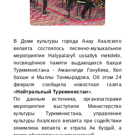
В Доме культуры города Анау Ахалского
велаята состоялось песенно-музыкальное
мероприятие Halypalaryň ussatlyk mekdebi,
посвящённое памяти выдающихся бахши
Туркменистана - Амангелди Гонубека, Кел
бахши и Мыллы Тачмырадова. Об этом 24
февраля сообщила новостная газета
«
Нейтральный Туркменистан
».
По данным источника, организаторами
мероприятия выступили Министерство
культуры Туркменистана, управление
культуры Ахалского велаята при содействии
хякимлика велаята и этрапа Ак бугдай, а