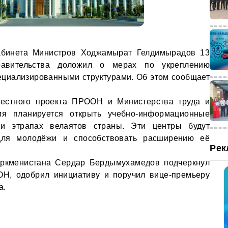
абинета Министров Ходжамырат Гелдимырадов 13
авительства доложил о мерах по укреплению
ециализированными структурами. Об этом сообщает
местного проекта ПРООН и Министерства труда и
ия планируется открыть учебно-информационные
 этрапах велаятов страны. Эти центры будут
для молодёжи и способствовать расширению её
Рек
Туркменистана Сердар Бердымухамедов подчеркнул
ОН, одобрил инициативу и поручил вице-премьеру
а.