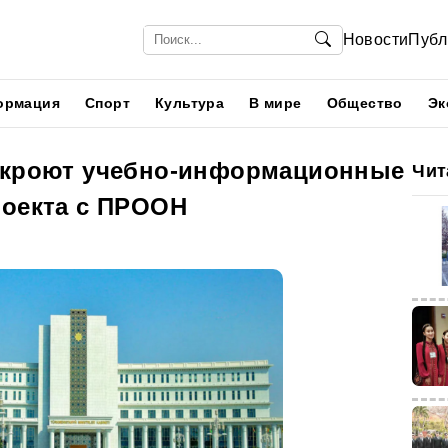
Новости
Публ
ормация
Спорт
Культура
В мире
Общество
Эк
ткроют учебно-информационные
Чит
роекта с ПРООН