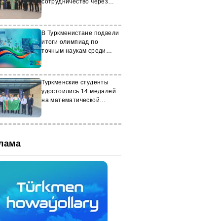
сотрудничество через
молодежные обмены
В Туркменистане подвели
итоги олимпиад по
точным наукам среди
школьников
Туркменские студенты
удостоились 14 медалей
на математической
олимпиаде
лама