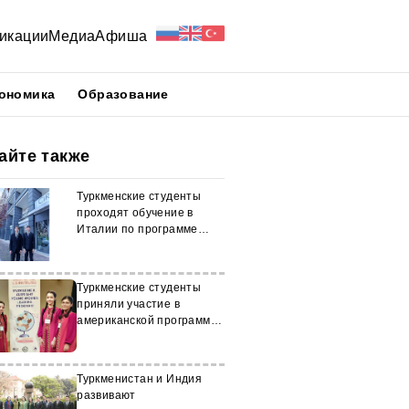
икации
Медиа
Афиша
ономика
Образование
айте также
Туркменские студенты
проходят обучение в
Италии по программе
«Erasmus+»
Туркменские студенты
приняли участие в
американской программе
SUSI
Туркменистан и Индия
развивают