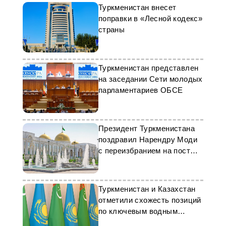
Туркменистан внесет
поправки в «Лесной кодекс»
страны
Туркменистан представлен
на заседании Сети молодых
парламентариев ОБСЕ
Президент Туркменистана
поздравил Нарендру Моди
с переизбранием на пост
премьера Индии
Туркменистан и Казахстан
отметили схожесть позиций
по ключевым водным
вопросам