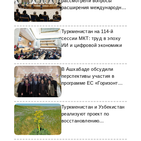
рассмотрели вопросы
расширения международной
поддержки детей
Туркменистан на 114-й
сессии МКТ: труд в эпоху
ИИ и цифровой экономики
В Ашхабаде обсудили
перспективы участия в
программе ЕС «Горизонт
Европа»
Туркменистан и Узбекистан
реализуют проект по
восстановлению
дикорастущей ферулы