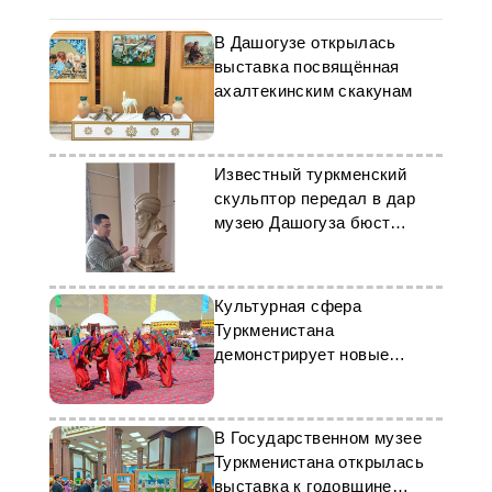
В Дашогузе открылась
выставка посвящённая
ахалтекинским скакунам
Известный туркменский
скульптор передал в дар
музею Дашогуза бюст
Махтумкули Фраги
Культурная сфера
Туркменистана
демонстрирует новые
достижения и проекты
В Государственном музее
Туркменистана открылась
выставка к годовщине