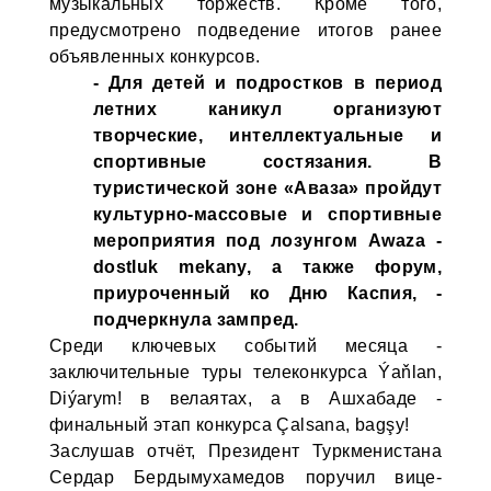
музыкальных торжеств. Кроме того,
предусмотрено подведение итогов ранее
объявленных конкурсов.
- Для детей и подростков в период
летних каникул организуют
творческие, интеллектуальные и
спортивные состязания. В
туристической зоне «Аваза» пройдут
культурно-массовые и спортивные
мероприятия под лозунгом Awaza -
dostluk mekany, а также форум,
приуроченный ко Дню Каспия, -
подчеркнула зампред.
Среди ключевых событий месяца -
заключительные туры телеконкурса Ýaňlan,
Diýarym! в велаятах, а в Ашхабаде -
финальный этап конкурса Çalsana, bagşy!
Заслушав отчёт, Президент Туркменистана
Сердар Бердымухамедов поручил вице-