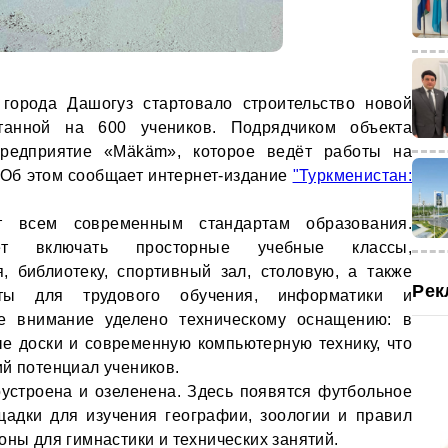
 города Дашогуз стартовало строительство новой
танной на 600 учеников. Подрядчиком объекта
предприятие «Mäkäm», которое ведёт работы на
. Об этом сообщает интернет-издание
"Туркменистан:
т всем современным стандартам образования.
ет включать просторные учебные классы,
 библиотеку, спортивный зал, столовую, а также
Рек
еты для трудового обучения, информатики и
е внимание уделено техническому оснащению: в
е доски и современную компьютерную технику, что
ий потенциал учеников.
устроена и озеленена. Здесь появятся футбольное
щадки для изучения географии, зоологии и правил
оны для гимнастики и технических занятий.