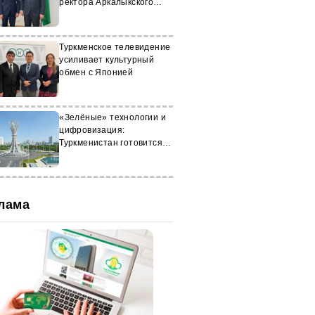
ректора Аркалыкского
педагогического
института
Туркменское телевидение
усиливает культурный
обмен с Японией
«Зелёные» технологии и
цифровизация:
Туркменистан готовится к
инвестфоруму
лама