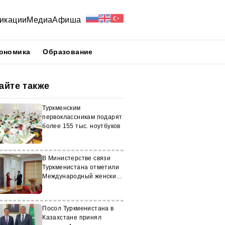
икации
Медиа
Афиша
ономика
Образование
айте также
Туркменским
первоклассникам подарят
более 155 тыс. ноутбуков
В Министерстве связи
Туркменистана отметили
Международный женский
день
Посол Туркменистана в
Казахстане принял