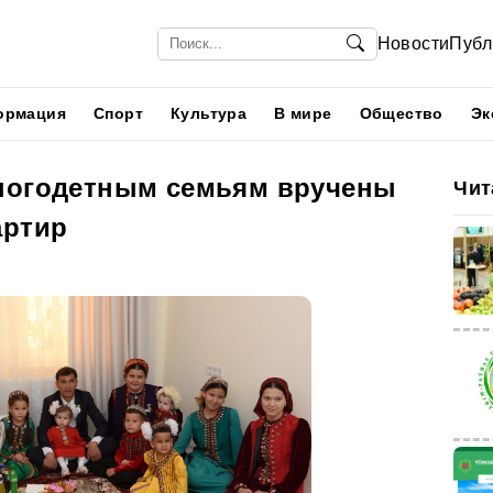
Новости
Публ
ормация
Спорт
Культура
В мире
Общество
Эк
ногодетным семьям вручены
Чит
артир