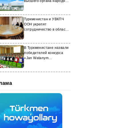
высшего органа народной
власти
Туркменистан и УВКПЧ
ООН укрепят
сотрудничество в области
прав человека
В Туркменистане назвали
победителей конкурса
«Jan Watanym
Türkmenistan»
лама