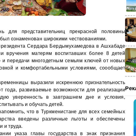
ь для представительниц прекрасной половины
 был ознаменован широкими чествованиями.
 президента Сердара Бердымухамедова в Ашхабаде
ии вручения матерям воспитавших более 8 детей
» и передачи многодетным семьям ключей от новых
ровкой и комфортабельными условиями, соообщает
временницы выразили искреннюю признательность
Рек
от года, развиваемые возможности для реализации
рдую уверенность в завтрашнем дне и условия,
питывать и обучать детей.
напомнить, что в Туркменистане для всех семейных
дарства введены различные льготы и обеспечены
 и труда.
ании указа главы государства в знак признания