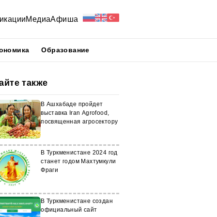
икации
Медиа
Афиша
ономика
Образование
айте также
В Ашхабаде пройдет
выставка Iran Agrofood,
посвященная агросектору
В Туркменистане 2024 год
станет годом Махтумкули
Фраги
В Туркменистане создан
официальный сайт